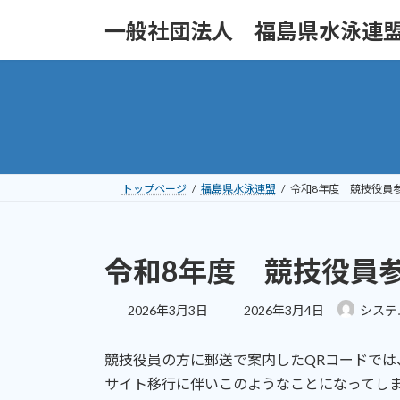
コ
ナ
一般社団法人 福島県水泳連
ン
ビ
テ
ゲ
ン
ー
ツ
シ
へ
ョ
ス
ン
キ
に
ッ
移
トップページ
福島県水泳連盟
令和8年度 競技役員
プ
動
令和8年度 競技役員
最
2026年3月3日
2026年3月4日
システ
終
更
競技役員の方に郵送で案内したQRコードでは
新
日
サイト移行に伴いこのようなことになってし
時