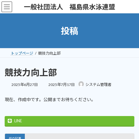
コ
ナ
一般社団法人 福島県水泳連盟
ン
ビ
テ
ゲ
ン
ー
ツ
シ
投稿
へ
ョ
ス
ン
キ
に
ッ
移
トップページ
競技力向上部
プ
動
競技力向上部
最
2025年6月27日
2025年7月17日
システム管理者
終
更
現在、作成中です。公開までお待ちください。
新
日
時
:
LINE
前の記事